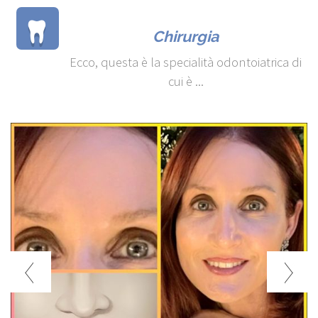
Chirurgia
Ecco, questa è la specialità odontoiatrica di
cui è ...
prev
next