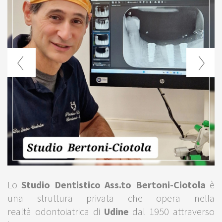
prev
next
Lo
Studio Dentistico Ass.to Bertoni-Ciotola
è
una struttura privata che opera nella
realtà odontoiatrica di
Udine
dal 1950 attraverso