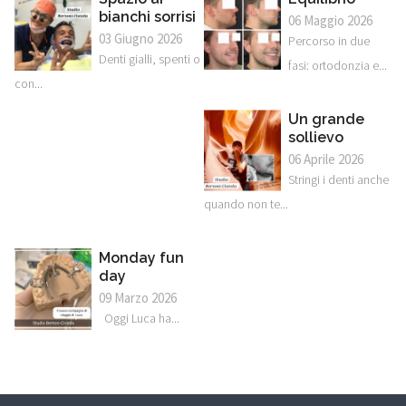
bianchi sorrisi
06 Maggio 2026
03 Giugno 2026
Percorso in due
Denti gialli, spenti o
fasi: ortodonzia e...
con...
Un grande
sollievo
06 Aprile 2026
Stringi i denti anche
quando non te...
Monday fun
day
09 Marzo 2026
Oggi Luca ha...