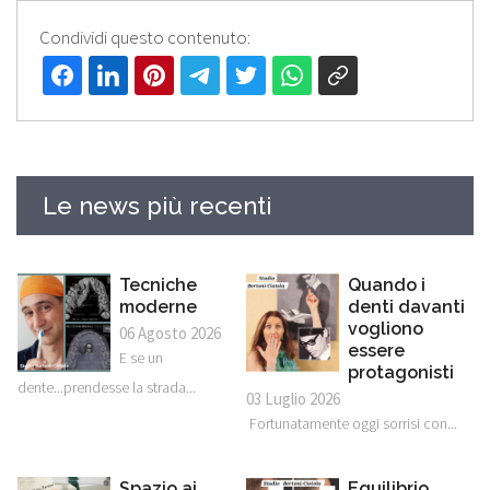
Condividi questo contenuto:
Le news più recenti
Tecniche
Quando i
moderne
denti davanti
vogliono
06 Agosto 2026
essere
E se un
protagonisti
dente...prendesse la strada...
03 Luglio 2026
Fortunatamente oggi sorrisi con...
Spazio ai
Equilibrio